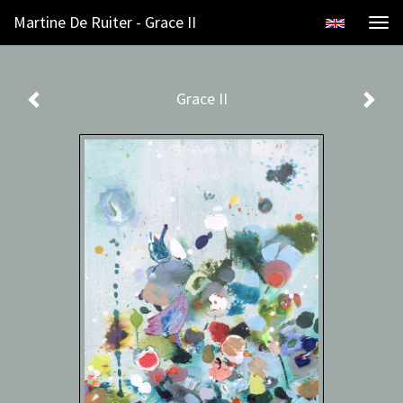
Martine De Ruiter - Grace II
Togg
navi
Grace II